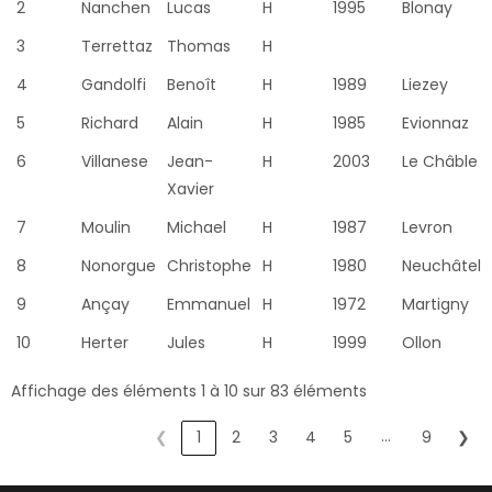
2
Nanchen
Lucas
H
1995
Blonay
3
Terrettaz
Thomas
H
4
Gandolfi
Benoît
H
1989
Liezey
5
Richard
Alain
H
1985
Evionnaz
6
Villanese
Jean-
H
2003
Le Châble
Xavier
7
Moulin
Michael
H
1987
Levron
8
Nonorgue
Christophe
H
1980
Neuchâtel
9
Ançay
Emmanuel
H
1972
Martigny
10
Herter
Jules
H
1999
Ollon
Affichage des éléments 1 à 10 sur 83 éléments
…
❮
1
2
3
4
5
9
❯